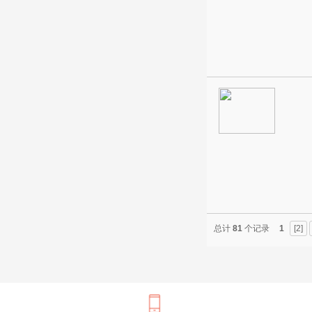
总计
81
个记录
1
[2]