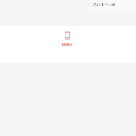
总计
1
个记录
触摸版