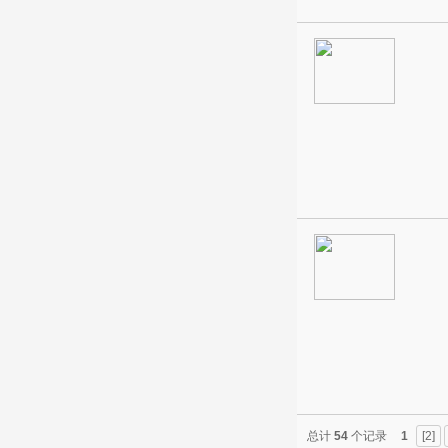
总计
54
个记录
1
[2]