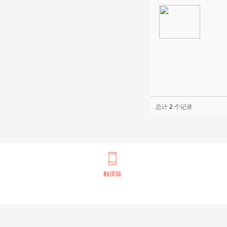
总计
2
个记录
触摸版