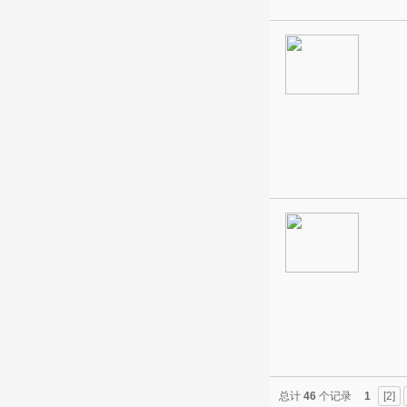
总计
46
个记录
1
[2]